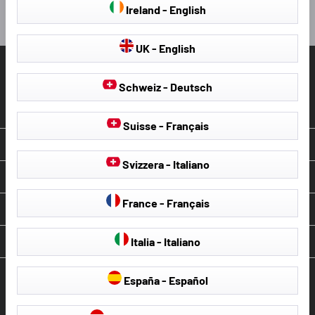
Paus
Ireland - English
UK - English
HJÄLP & SUPPORT
Schweiz - Deutsch
Återkalla kontrakt
Suisse - Français
OM WALSER
Svizzera - Italiano
VÅR SERVICE
France - Français
BETALNING & FRAKT
MER FRÅN OSS
Italia - Italiano
España - Español