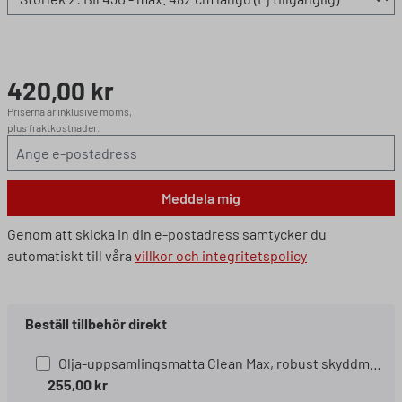
420,00 kr
Ordinarie pris:
Priserna är inklusive moms,
plus fraktkostnader.
Meddela mig
Genom att skicka in din e-postadress samtycker du
automatiskt till våra
villkor och integritetspolicy
Beställ tillbehör direkt
Olja-uppsamlingsmatta Clean Max, robust skyddmatte 60x90 cm svart Storlek:: 60x90 cm
255,00 kr