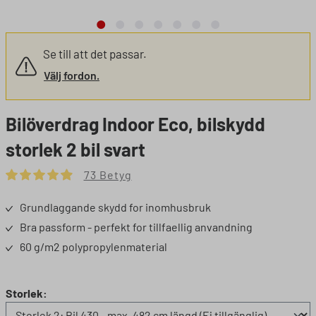
Se till att det passar.
Välj fordon.
Bilöverdrag Indoor Eco, bilskydd
storlek 2 bil svart
73 Betyg
Genomsnittligt betyg för 4.9 från 5 stjärnor
Grundlaggande skydd for inomhusbruk
Bra passform - perfekt for tillfaellig anvandning
60 g/m2 polypropylenmaterial
Välj
Storlek: