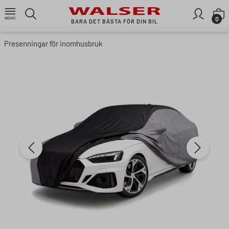
Gå till huvudinnehållet
V
0
BARA DET BÄSTA FÖR DIN BIL
Presenningar för inomhusbruk
Hoppa över bildgalleriet