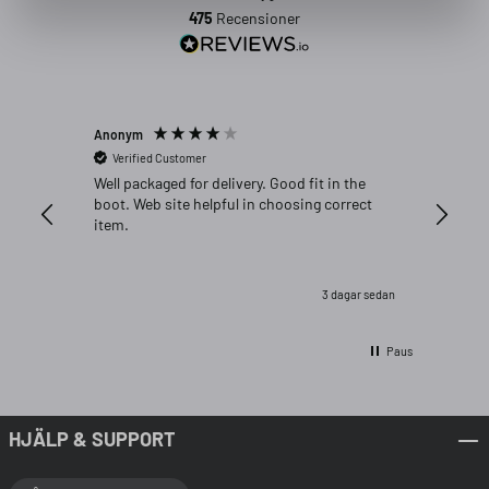
475
Recensioner
Anonym
Michael C
Verified Customer
Verifi
Well packaged for delivery. Good fit in the
Great fi
boot. Web site helpful in choosing correct
item.
3 dagar sedan
Paus
HJÄLP & SUPPORT