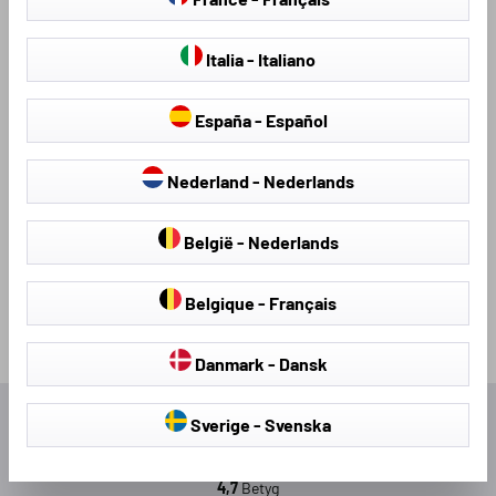
Italia - Italiano
Sätesöverdrag & sätesdynor
Hagelskyddspresenningar
España - Español
Nederland - Nederlands
Loading...
België - Nederlands
Belgique - Français
Danmark - Dansk
Sverige - Svenska
Utmärkt
4,7
Betyg