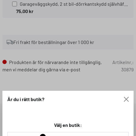
Garageväggskydd, 2 st bil-dörrkantskydd självhäftande 40x15x1,5 cm röd/vit Storlek:: 40x15x1,5 cm
75,00 kr
Fri frakt för beställningar över 1 000 kr
Produkten är för närvarande inte tillgänglig,
Artikelnr.:
men vi meddelar dig gärna via e-post
30879
Loading...
Är du i rätt butik?
BESKRIVNING
Välj en butik: